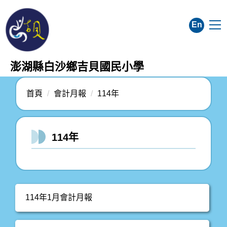
跳
到
En
主
要
內
澎湖縣白沙鄉吉貝國民小學
容
區
首頁
會計月報
114年
114年
114年1月會計月報